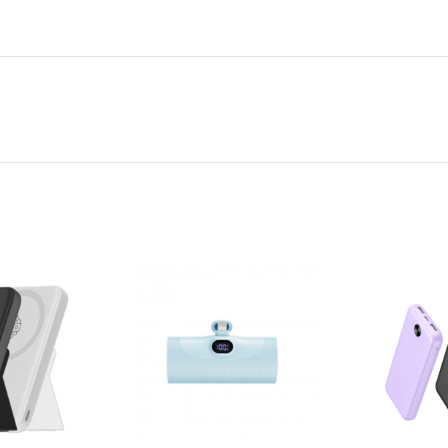
สรุป
โดยรวมแล้ว แบตสำรอง EG-M1 ถือว่าเ
แบตสำรองดีไซน์เรียบหรู พกพาสะด
ชาร์จ 3 พอร์ต
ติดต่อที่ : 02-415-8994-7 | 02-415
E-Mail : sumup.info@gmail.com
Smart-Powerbank
By Sumup