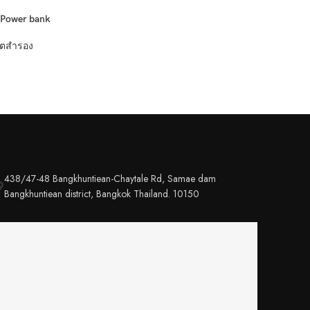
อ่านเพิ่ม
Power bank
UVP10C-0
ตสำรอง
438/47-48 Bangkhuntiean-Chaytale Rd, Samae dam
Bangkhuntiean district, Bangkok Thailand. 10150