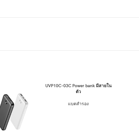
ป็นตัวเลือกที่คุ้มค่า เหมาะสำหรับผู้ใช้งานทั่วไปที่ต้องการ
วก จุไฟ 10000mAh รองรับการชาร์จเร็ว 2A และมีพอร์ต
อ่านเพิ่ม
UVP10C-03C Power bank มีสายใน
ตัว
-8851
แบตสำรอง
ติดต่อสอบถาม