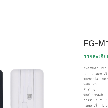
EG-M1
รายละเอีย
รหัสสินค้า : เพา
ความจุแบตเตอรี
ขนาด : 141*68
หนัก : 230 g.
สี : ดำ ขาว
ขั้นต่ำการผลิต : 
การรับประกัน ： 
แบตเตอรี่ ： Li-p