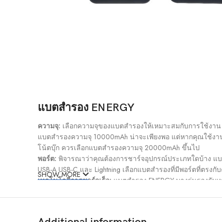
แบตสำรอง ENERGY
ความจุ:
เลือกความจุของแบตสำรองให้เหมาะสมกับการใช้งาน ห
แบตสำรองความจุ 10000mAh น่าจะเพียงพอ แต่หากคุณใช้งานห
โน้ตบุ๊ก ควรเลือกแบตสำรองความจุ 20000mAh ขึ้นไป
พอร์ต:
พิจารณาว่าคุณต้องการชาร์จอุปกรณ์ประเภทใดบ้าง แบ
USB-A USB-C และ Lightning เลือกแบตสำรองที่มีพอร์ตที่ตรง
SHOW MORE
เทคโนโลยีการชาร์จเร็ว:
แบตสำรอง ENERGY บางรุ่นรองรับเทค
Charge หรือ Power Delivery ช่วยให้ชาร์จอุปกรณ์ที่รองรับได้เร็
ขนาดและน้ำหนัก:
เลือกแบตสำรองที่มีขนาดและน้ำหนักเหม
ราคา:
ตั้งงบประมาณก่อนซื้อ แบตสำรอง ENERGY มีราคาหลากห